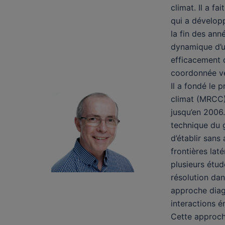
climat. Il a f
qui a dévelop
la fin des ann
dynamique d’u
efficacement d
coordonnée ve
Il a fondé le
climat (MRCC)
jusqu’en 2006.
technique du 
d’établir sans
frontières lat
plusieurs étud
résolution dan
approche diag
interactions é
Cette approch