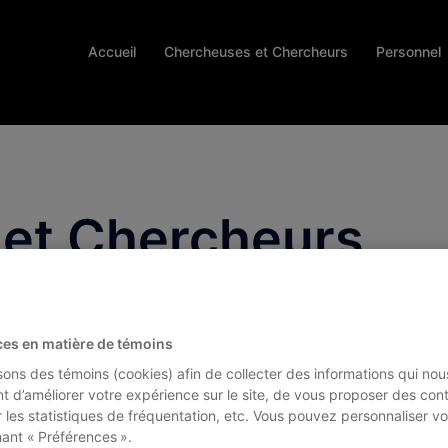
Accueil
Chercheuses et Chercheurs
Personnel
et Chercheurs
 Di Luca – Chercheur principal
ces en matière de témoins
isons des témoins (cookies) afin de collecter des informations qui nou
 professeur adjoint au Département des sciences de la
t d’améliorer votre expérience sur le site, de vous proposer des con
atmosphère de l’Université du Québec à Montréal, au
r les statistiques de fréquentation, etc. Vous pouvez personnaliser vo
bre du centre pour l’étude et la simulation du climat
nant « Préférences ».