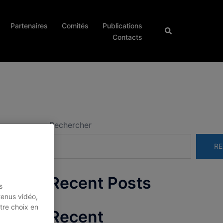
Partenaires
Comités
Publications
Rechercher
Contacts
Rechercher
RE
Recent Posts
s
tenus vidéo,
tre choix en
Recent