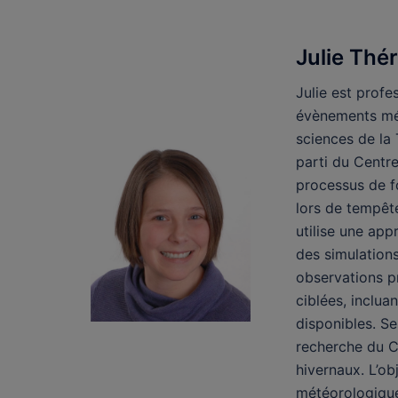
Julie Thér
Julie est profe
évènements mé
sciences de la 
parti du Centr
processus de fo
lors de tempête
utilise une appr
des simulation
observations p
ciblées, inclu
disponibles. Se
recherche du 
hivernaux. L’ob
météorologique