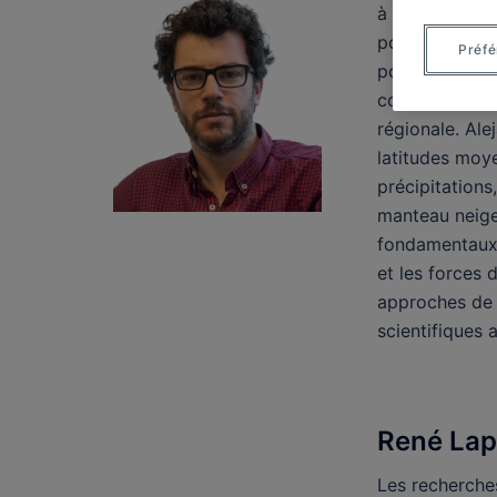
à l’échelle ré
portent sur l’
Préf
pour mieux co
conséquences d
régionale. Ale
latitudes moy
précipitations,
manteau neige
fondamentaux 
et les forces
approches de 
scientifiques a
René Lap
Les recherche